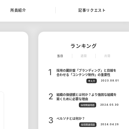
所員紹介
記事リクエスト
ランキング
当日
週間
月間
採用の羅針盤「ブランディング」と目線を
合わせる「コンテンツ制作」の重要性
考え方
2023.08.01
組織の価値観とは何か？より強固な組織を
築くために必要な理由
採用関連用語
2024.05.30
ペルソナとは何か？
採用関連用語
2024.04.26