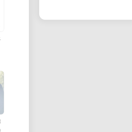
エ
採
提