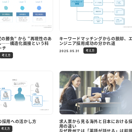
覚の勝負” から “再現性のあ
キーワードマッチングからの脱却、
 へ──構造化面接という科
ンジニア採用成功の分かれ道
ーチ
考え方
2025.05.31
考え方
の採用への活かし方
求人票から見る海外と日本における
用の違い
考え方
なぜ欧州では「英語が話せる」は前