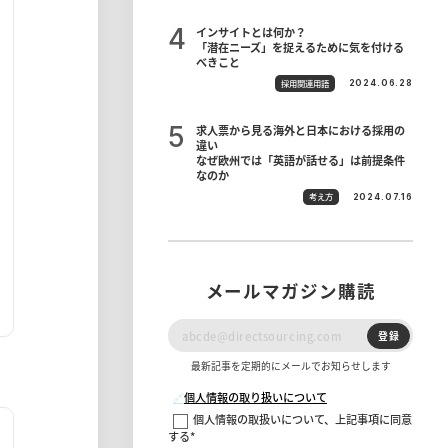
インサイトとは何か？
「潜在ニーズ」を捉えるために気を付ける
べきこと
採用関連用語
2024.06.28
求人票から見る海外と日本における採用の
違い
なぜ欧州では「英語が話せる」は前提条件
なのか
考え方
2024.07.16
メールマガジン購読
登録
最新記事を定期的にメールでお知らせします
🔗
個人情報の取り扱いについて
個人情報の取扱いについて、上記事項に同意
する
*