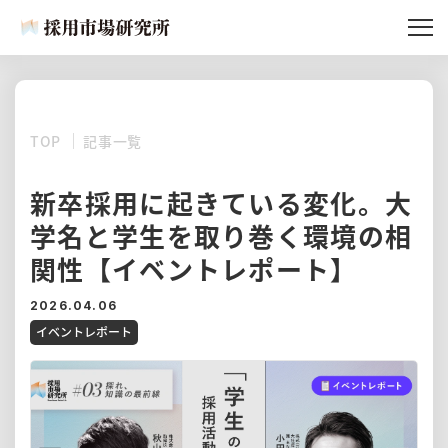
記事一覧
採用市場研究所とは
TOP
記事一覧
所員紹介
記事リクエスト
新卒採用に起きている変化。大
学名と学生を取り巻く環境の相
関性【イベントレポート】
2026.04.06
イベントレポート