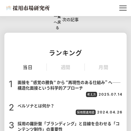
記事
記事一覧
一覧
次の記事
へ戻
採用市場研究所とは
る
所員紹介
ランキング
記事リクエスト
当日
週間
月間
面接を “感覚の勝負” から “再現性のある仕組み” へ──
構造化面接という科学的アプローチ
考え方
2025.07.14
ペルソナとは何か？
採用関連用語
2024.04.26
採用の羅針盤「ブランディング」と目線を合わせる「コ
ンテンツ制作」の重要性