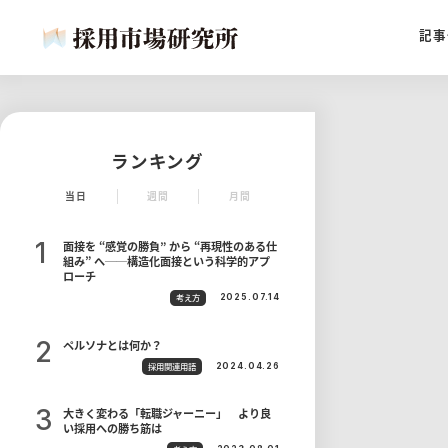
記事
ランキング
当日
週間
月間
面接を “感覚の勝負” から “再現性のある仕
組み” へ──構造化面接という科学的アプ
ローチ
考え方
2025.07.14
ペルソナとは何か？
採用関連用語
2024.04.26
大きく変わる「転職ジャーニー」 より良
い採用への勝ち筋は