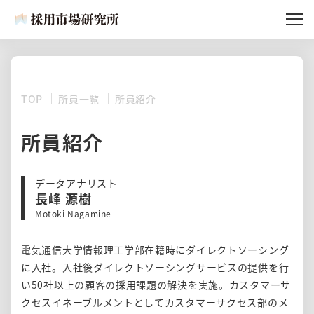
記事一覧
採用市場研究所とは
TOP
所員一覧
所員紹介
所員紹介
所員紹介
記事リクエスト
データアナリスト
長峰 源樹
Motoki Nagamine
電気通信大学情報理工学部在籍時にダイレクトソーシング
に入社。入社後ダイレクトソーシングサービスの提供を行
い50社以上の顧客の採用課題の解決を実施。カスタマーサ
クセスイネーブルメントとしてカスタマーサクセス部のメ