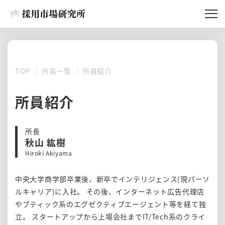
記事一覧
採用市場研究所とは
TOP
所員一覧
所員紹介
所員紹介
所員紹介
記事リクエスト
所長
秋山 紘樹
Hiroki Akiyama
中央大学商学部卒業後、新卒でインテリジェンス(現パーソ
ルキャリア)に入社。 その後、インターネット広告代理店
やブティック系のエグゼクティブエージェント等を経て独
立。 スタートアップから上場会社までIT/Tech系のクライ